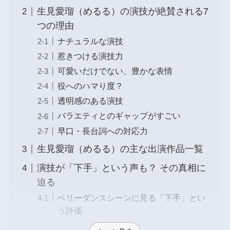
生見愛瑠（めるる）の演技が絶賛される7
つの理由
ナチュラルな演技
惹きつける演技力
可愛いだけでない、豊かな表情
役へのハマり度？
透明感のある演技
バラエティとのギャップがすごい
早口・長台詞への対応力
生見愛瑠（めるる）の主な出演作品一覧
演技が「下手」という声も？ その真相に
迫る
ベリーダンスシーンに見る「下手」とい
う評価