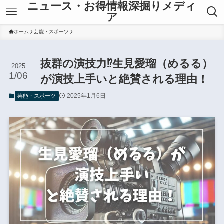
ニュース・お得情報深掘りメディ
ア
ホーム
芸能・スポーツ
抜群の演技力⁉︎生見愛瑠（めるる）
2025
1/06
が演技上手いと絶賛される理由！
2025年1月6日
芸能・スポーツ