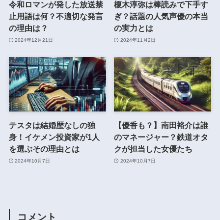
令和ロマンが発した放送禁
榎木淳弥は棒読みで下手す
止用語は何？不適切な発言
ぎ？話題の人気声優の本当
の理由は？
の実力とは
2024年12月21日
2024年11月2日
テスタは結婚歴なしの独
【優香も？】南田裕介は誰
身！イケメン投資家が1人
のマネージャー？鉄道オタ
を選ぶその理由とは
クが担当した女優たち
2024年10月7日
2024年10月7日
コメント