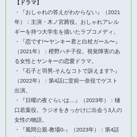
【ドラマ】
・『おしゃれの答えがわからない』（2021
年）：主演・木ノ宮茜役。おしゃれアレル
ギーを持つ大学生を描いたラブコメディ。
・『恋です!〜ヤンキー君と白杖ガール〜』
（2021年）：橙野ハチ子役。視覚障害のあ
る女性とヤンキーの恋愛ドラマ。
・『石子と羽男-そんなコトで訴えます?-』
（2022年）：第4話に堂前一奈役でゲスト
出演。
・『日曜の夜ぐらいは…』（2023年）：樋
口若葉役。ラジオをきっかけに出会う3人の
女性の物語。
・『風間公親-教場0-』（2023年）：第4話