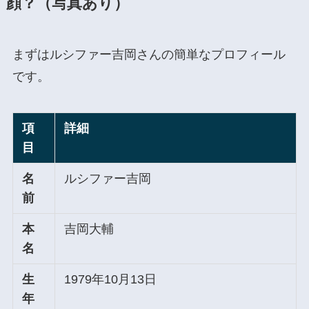
顔？（写真あり）
まずはルシファー吉岡さんの簡単なプロフィール
です。
項
詳細
目
名
ルシファー吉岡
前
本
吉岡大輔
名
生
1979年10月13日
年