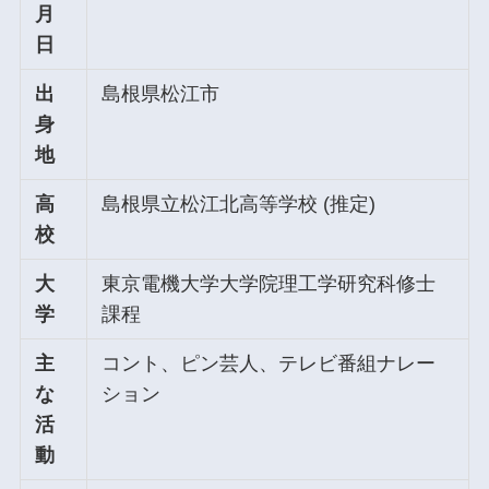
月
日
出
島根県松江市
身
地
高
島根県立松江北高等学校 (推定)
校
大
東京電機大学大学院理工学研究科修士
学
課程
主
コント、ピン芸人、テレビ番組ナレー
な
ション
活
動