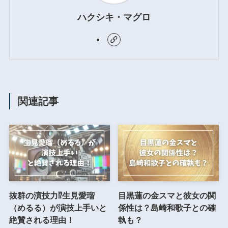
ハクシキ・マグロ
関連記事
抜群の演技力⁉︎生見愛瑠
目黒蓮の金スマと彼女の関
（めるる）が演技上手いと
係性は？島崎和歌子との確
絶賛される理由！
執も？