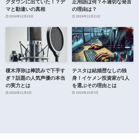
グダウンに出ていた！？デ
止用語は何？不適切な発言
マと勘違いの真相
の理由は？
2024年12月23日
2024年12月21日
榎木淳弥は棒読みで下手す
テスタは結婚歴なしの独
ぎ？話題の人気声優の本当
身！イケメン投資家が1人
の実力とは
を選ぶその理由とは
2024年11月2日
2024年10月7日