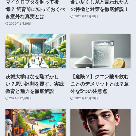
マイクロブタを飼って後
食い尽くし系と言われた人
悔？ 飼育前に知っておくべ
の特徴と対策を徹底解説！
き意外な真実とは
2024年12月10日
2025年1月26日
茨城大学はなぜ恥ずかし
【危険？】クエン酸を飲む
い？悪い評判を覆す、実践
ことのデメリットとは？意
教育と魅力を徹底解説
外な5つの注意点
2024年12月8日
2024年10月29日